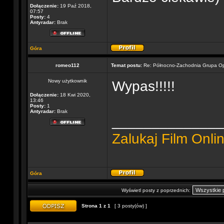
Dołączenie:
19 Paź 2018,
07:57
Posty:
4
Antyradar:
Brak
Góra
romeo112
Temat postu:
Re: Północno-Zachodnia Grupa O
Nowy użytkownik
Wypas!!!!!
Dołączenie:
18 Kwi 2020,
13:46
Posty:
1
Antyradar:
Brak
______________
Zalukaj Film Onli
Góra
Wyświetl posty z poprzednich:
Strona
1
z
1
[ 3 posty(ów) ]