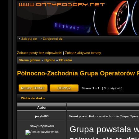
Zaloguj się
Zarejestruj się
Zobacz posty bez odpowiedzi
|
Zobacz aktywne tematy
Strona główna
»
Ogólne
»
CB radio
Północno-Zachodnia Grupa Operatorów
Strona
1
z
1
[ 3 posty(ów) ]
Widok do druku
Autor
jezyk403
Temat postu:
Północno-Zachodnia Grupa Opera
Nowy użytkownik
Grupa powstała w