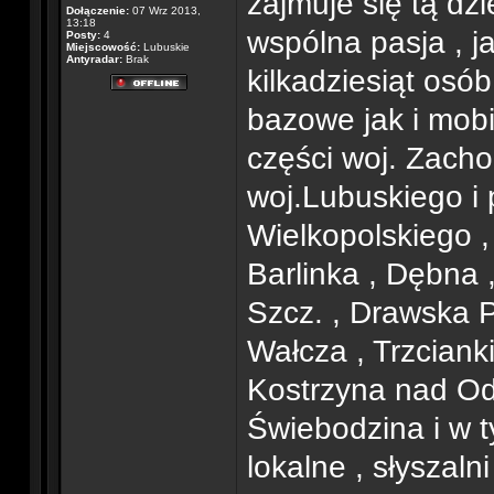
zajmuje się tą dzi
Dołączenie:
07 Wrz 2013,
13:18
wspólna pasja , j
Posty:
4
Miejscowość:
Lubuskie
Antyradar:
Brak
kilkadziesiąt osó
bazowe jak i mobi
części woj. Zacho
woj.Lubuskiego i 
Wielkopolskiego ,
Barlinka , Dębna 
Szcz. , Drawska P
Wałcza , Trzciank
Kostrzyna nad Odr
Świebodzina i w t
lokalne , słyszal