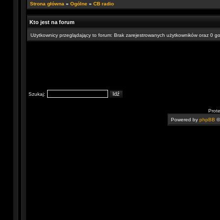
Strona główna
»
Ogólne
»
CB radio
Kto jest na forum
Użytkownicy przeglądający to forum: Brak zarejestrowanych użytkowników oraz 0 go
Szukaj:
Prot
Powered by
phpBB
©