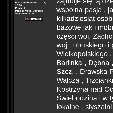
zajmuje się tą dzi
Dołączenie:
07 Wrz 2013,
13:18
wspólna pasja , j
Posty:
4
Miejscowość:
Lubuskie
Antyradar:
Brak
kilkadziesiąt osó
bazowe jak i mobi
części woj. Zacho
woj.Lubuskiego i 
Wielkopolskiego ,
Barlinka , Dębna 
Szcz. , Drawska P
Wałcza , Trzciank
Kostrzyna nad Odr
Świebodzina i w t
lokalne , słyszal