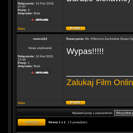
Dołączenie:
19 Paź 2018,
07:57
Posty:
4
Antyradar:
Brak
Góra
romeo112
Temat postu:
Re: Północno-Zachodnia Grupa O
Nowy użytkownik
Wypas!!!!!
Dołączenie:
18 Kwi 2020,
13:46
Posty:
1
Antyradar:
Brak
______________
Zalukaj Film Onli
Góra
Wyświetl posty z poprzednich:
Strona
1
z
1
[ 3 posty(ów) ]