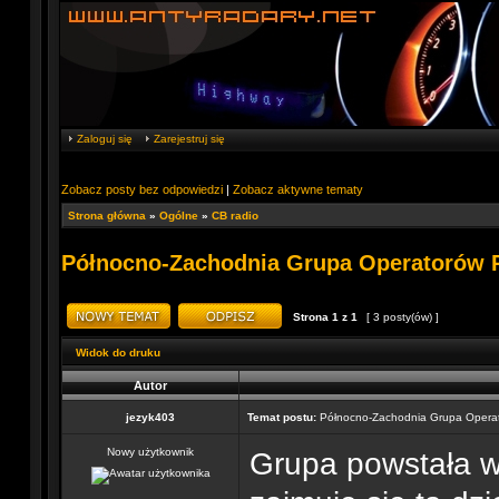
Zaloguj się
Zarejestruj się
Zobacz posty bez odpowiedzi
|
Zobacz aktywne tematy
Strona główna
»
Ogólne
»
CB radio
Północno-Zachodnia Grupa Operatorów
Strona
1
z
1
[ 3 posty(ów) ]
Widok do druku
Autor
jezyk403
Temat postu:
Północno-Zachodnia Grupa Opera
Nowy użytkownik
Grupa powstała w