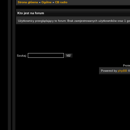
Strona główna
»
Ogólne
»
CB radio
Kto jest na forum
Użytkownicy przeglądający to forum: Brak zarejestrowanych użytkowników oraz 1 g
Szukaj:
Prot
Powered by
phpBB
©