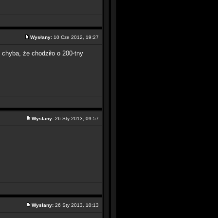
Wysłany:
10 Cze 2012, 19:27
o chyba, że chodziło o 200-tny
Wysłany:
26 Sty 2013, 09:57
Wysłany:
26 Sty 2013, 10:13