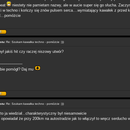
beat
niestety nie pamietam nazwy, ale w aucie super się go słucha. Zaczy
 w techno i kończy się znów pulsem serca....wymiatający kawałek z przed kil
ć...pomóżcie
stu:
Re: Szukam kawałka techno - pomóżcie :)))
był jakiś hit czy raczej niszowy utwór?
___________
obie pomógł? Daj mu
stu:
Re: Szukam kawałka techno - pomóżcie :)))
o ja wiedział...charakterystyczny był niesamowicie
opowiadał że przy 200km na autostradzie jak to włączył to wręcz serducho wc