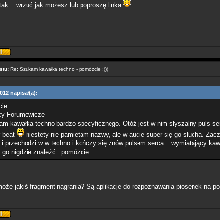
tak....wrzuć jak możesz lub poproszę linka
stu:
Re: Szukam kawałka techno - pomóżcie :)))
012 napisał(a):
cie
zy Forumowicze
m kawałka techno bardzo specyficznego. Otóż jest w nim słyszalny puls ser
r beat
niestety nie pamietam nazwy, ale w aucie super się go słucha. Zac
 i przechodzi w w techno i kończy się znów pulsem serca....wymiatający kawał
 go nigdzie znaleźć...pomóżcie
oże jakiś fragment nagrania? Są aplikacje do rozpoznawania piosenek na po