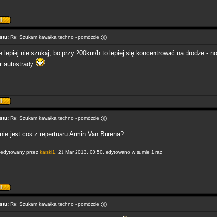
stu:
Re: Szukam kawałka techno - pomóżcie :)))
 lepiej nie szukaj, bo przy 200km/h to lepiej się koncentrować na drodze - n
tr autostrady
stu:
Re: Szukam kawałka techno - pomóżcie :)))
nie jest coś z repertuaru Armin Van Burena?
 edytowany przez
karski1
, 21 Mar 2013, 00:50, edytowano w sumie 1 raz
stu:
Re: Szukam kawałka techno - pomóżcie :)))