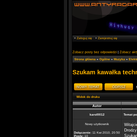
Zaloguj się
Zarejestruj się
Zobacz posty bez odpowiedzi
|
Zobacz akt
Strona główna
»
Ogólne
»
Muzyka
»
Elekt
Szukam kawałka techn
Widok do druku
Autor
karol0012
Temat po
Nowy użytkownik
Witajci
Drodzy
Dołączenie:
11 Kwi 2010, 20:50
Szukam
Posty:
10