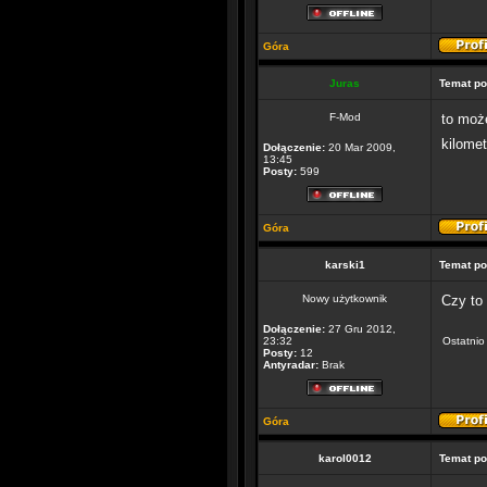
Góra
Juras
Temat po
F-Mod
to może
kilome
Dołączenie:
20 Mar 2009,
13:45
Posty:
599
Góra
karski1
Temat po
Nowy użytkownik
Czy to 
Dołączenie:
27 Gru 2012,
23:32
Ostatnio
Posty:
12
Antyradar:
Brak
Góra
karol0012
Temat po