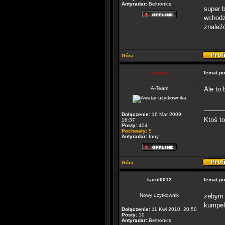
Antyradar:
Beltronics
super 
wchodzi
znaleź
Góra
reyalp
Temat po
A-Team
Ale to 
______
Dołączenie:
16 Mar 2009,
Ktoś t
16:37
Posty:
404
Pochwały:
5
Antyradar:
Inny
Góra
karol0012
Temat po
Nowy użytkownik
żebym t
kumpel 
Dołączenie:
11 Kwi 2010, 20:50
Posty:
10
Antyradar:
Beltronics