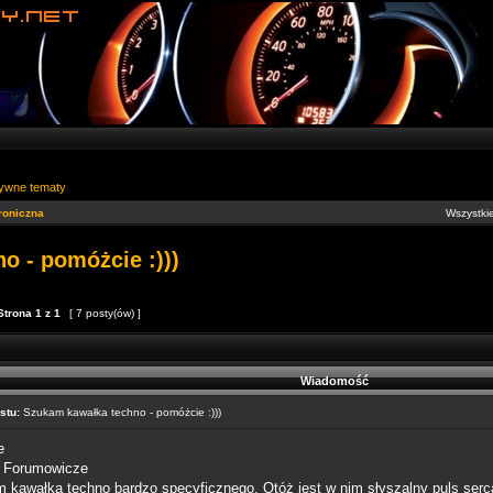
ywne tematy
roniczna
Wszystkie
o - pomóżcie :)))
Strona
1
z
1
[ 7 posty(ów) ]
Wiadomość
stu:
Szukam kawałka techno - pomóżcie :)))
e
 Forumowicze
 kawałka techno bardzo specyficznego. Otóż jest w nim słyszalny puls serca