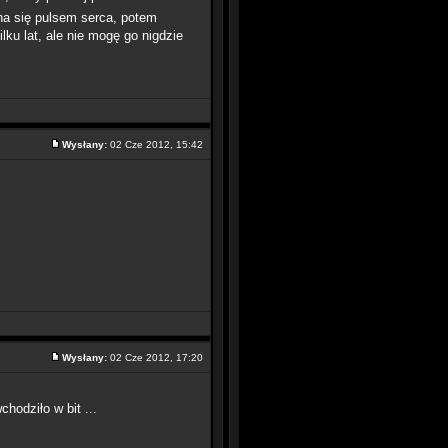
na się pulsem serca, potem
ku lat, ale nie mogę go nigdzie
Wysłany:
02 Cze 2012, 15:42
Wysłany:
02 Cze 2012, 17:20
hodziło w bit ...