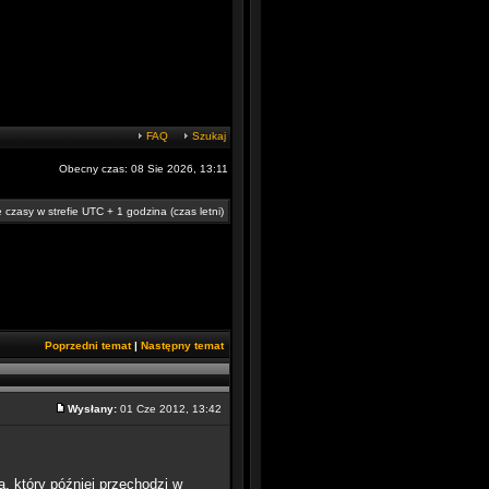
FAQ
Szukaj
Obecny czas: 08 Sie 2026, 13:11
 czasy w strefie UTC + 1 godzina (czas letni)
Poprzedni temat
|
Następny temat
Wysłany:
01 Cze 2012, 13:42
, który później przechodzi w