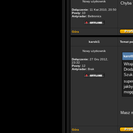
Nowy użytkownik
Chyba 
Dołączenie:
11 Kwi 2010, 20:50
Posty:
10
Antyradar:
Beltronics
Góra
karski1
Temat po
Nowy użytkownik
karol0
Dołączenie:
27 Gru 2012,
23:32
Witaj
Posty:
12
Drod
Antyradar:
Brak
Szuka
supe
jakby
mogę
Masz m
Góra