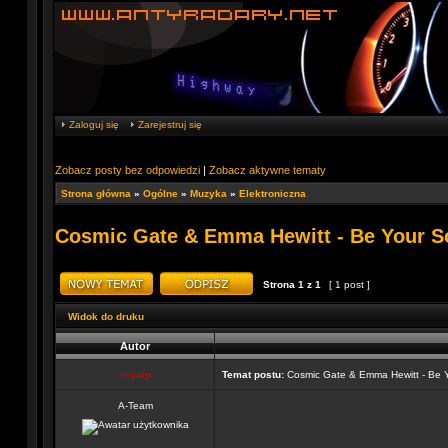
Zaloguj się
Zarejestruj się
Zobacz posty bez odpowiedzi
|
Zobacz aktywne tematy
Strona główna
»
Ogólne
»
Muzyka
»
Elektroniczna
Cosmic Gate & Emma Hewitt - Be Your 
Strona
1
z
1
[ 1 post ]
Widok do druku
Autor
reyalp
Temat postu:
Cosmic Gate & Emma Hewitt - Be 
A-Team