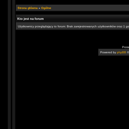
Strona główna
»
Ogólne
Kto jest na forum
Użytkownicy przeglądający to forum: Brak zarejestrowanych użytkowników oraz 1 g
Prot
Powered by
phpBB
©