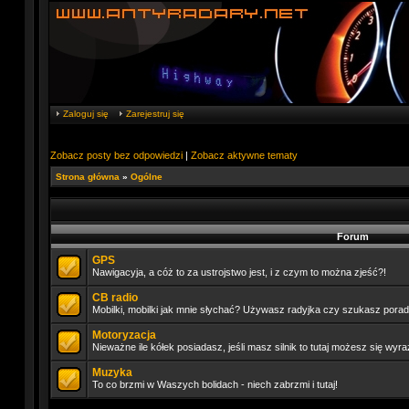
Zaloguj się
Zarejestruj się
Zobacz posty bez odpowiedzi
|
Zobacz aktywne tematy
Strona główna
»
Ogólne
Forum
GPS
Nawigacyja, a cóż to za ustrojstwo jest, i z czym to można zjeść?!
CB radio
Mobilki, mobilki jak mnie słychać? Używasz radyjka czy szukasz porady
Motoryzacja
Nieważne ile kółek posiadasz, jeśli masz silnik to tutaj możesz się wyra
Muzyka
To co brzmi w Waszych bolidach - niech zabrzmi i tutaj!