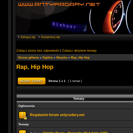
Zaloguj się
Zarejestruj się
Zobacz posty bez odpowiedzi
|
Zobacz aktywne tematy
Strona główna
»
Ogólne
»
Muzyka
»
Rap, Hip Hop
Rap, Hip Hop
Strona
1
z
1
[ 1 temat ]
Tematy
Ogłoszenia
Regulamin forum antyradary.net
Tematy