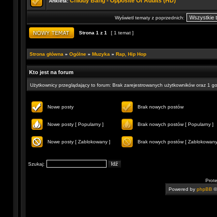
Chiddy Bang - Opposite Of Adults (HD)
Ankieta:
Wyświetl tematy z poprzednich:
Strona
1
z
1
[ 1 temat ]
Strona główna
»
Ogólne
»
Muzyka
»
Rap, Hip Hop
Kto jest na forum
Użytkownicy przeglądający to forum: Brak zarejestrowanych użytkowników oraz 1 g
Nowe posty
Brak nowych postów
Nowe posty [ Popularny ]
Brak nowych postów [ Popularny ]
Nowe posty [ Zablokowany ]
Brak nowych postów [ Zablokowany
Szukaj:
Prot
Powered by
phpBB
©