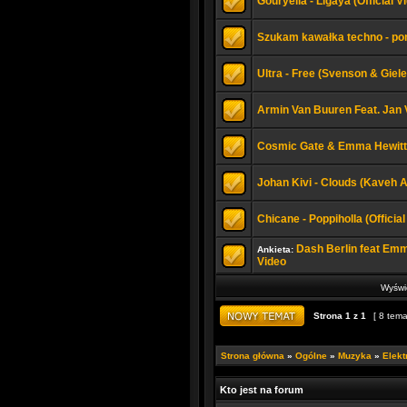
Gouryella - Ligaya (Official V
Szukam kawałka techno - pom
Ultra - Free (Svenson & Giel
Armin Van Buuren Feat. Jan 
Cosmic Gate & Emma Hewitt 
Johan Kivi - Clouds (Kaveh A
Chicane - Poppiholla (Officia
Dash Berlin feat Emma
Ankieta:
Video
Wyświe
Strona
1
z
1
[ 8 tema
Strona główna
»
Ogólne
»
Muzyka
»
Elekt
Kto jest na forum