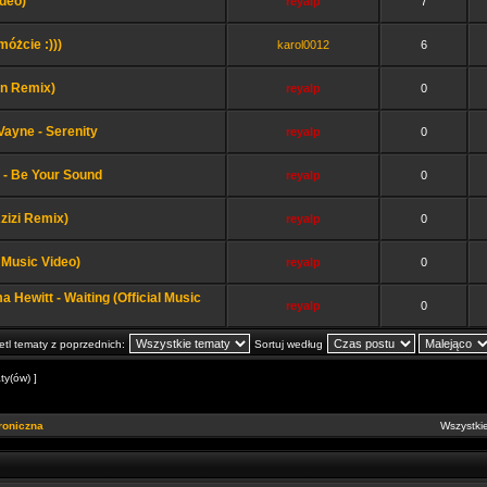
ideo)
reyalp
7
óżcie :)))
karol0012
6
en Remix)
reyalp
0
Vayne - Serenity
reyalp
0
- Be Your Sound
reyalp
0
zizi Remix)
reyalp
0
l Music Video)
reyalp
0
 Hewitt - Waiting (Official Music
reyalp
0
tl tematy z poprzednich:
Sortuj według
ty(ów) ]
roniczna
Wszystkie