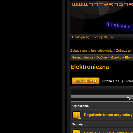
Zaloguj się
Zarejestruj się
Zobacz posty bez odpowiedzi
|
Zobacz akt
Strona główna
»
Ogólne
»
Muzyka
»
Elekt
Elektroniczna
Strona
1
z
1
[ 8 tema
Tem
Ogłoszenia
Regulamin forum antyradary
Tematy