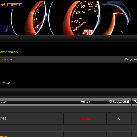
ywne tematy
roniczna
Wszystkie
ty(ów) ]
aty
Autor
Odpowiedzi
W
.net
reyalp
0