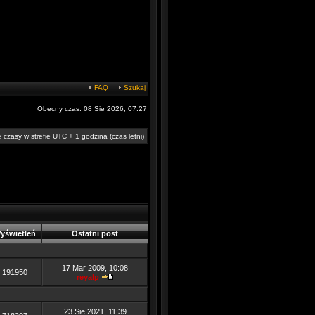
FAQ
Szukaj
Obecny czas: 08 Sie 2026, 07:27
 czasy w strefie UTC + 1 godzina (czas letni)
yświetleń
Ostatni post
17 Mar 2009, 10:08
191950
reyalp
23 Sie 2021, 11:39