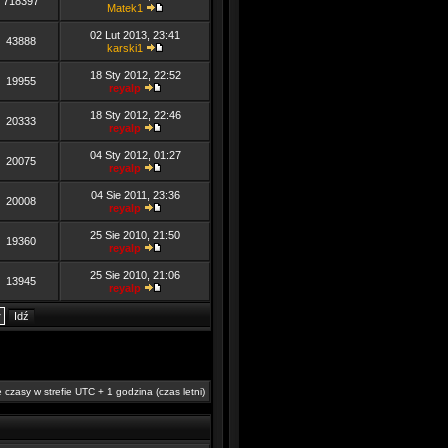
718397
Matek1
02 Lut 2013, 23:41
43888
karski1
18 Sty 2012, 22:52
19955
reyalp
18 Sty 2012, 22:46
20333
reyalp
04 Sty 2012, 01:27
20075
reyalp
04 Sie 2011, 23:36
20008
reyalp
25 Sie 2010, 21:50
19360
reyalp
25 Sie 2010, 21:06
13945
reyalp
 czasy w strefie UTC + 1 godzina (czas letni)