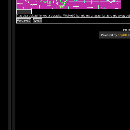
Przepisz dokładnie kod z obrazka. Wielkość liter nie ma znaczenia, zero nie występuj
Prot
Powered by
phpBB
©