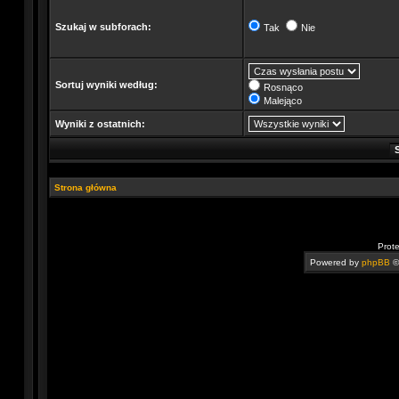
Szukaj w subforach:
Tak
Nie
Sortuj wyniki według:
Rosnąco
Malejąco
Wyniki z ostatnich:
Strona główna
Prot
Powered by
phpBB
©