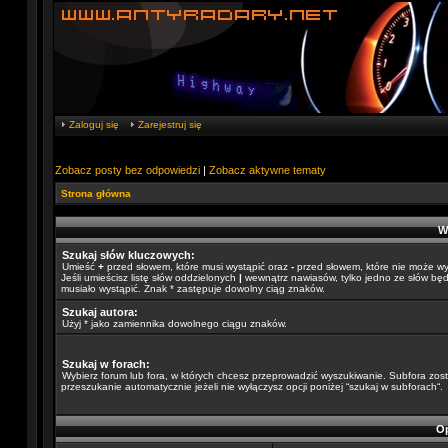
Zaloguj się
Zarejestruj się
Zobacz posty bez odpowiedzi
|
Zobacz aktywne tematy
Strona główna
W
Szukaj słów kluczowych:
Umieść
+
przed słowem, które musi wystąpić oraz
-
przed słowem, które nie może wy
Jeśli umieścisz listę słów oddzielonych
|
wewnątrz nawiasów, tylko jedno ze słów będ
musiało wystąpić. Znak * zastępuje dowolny ciąg znaków.
Szukaj autora:
Użyj * jako zamiennika dowolnego ciągu znaków.
Szukaj w forach:
Wybierz forum lub fora, w których chcesz przeprowadzić wyszukiwanie. Subfora zos
przeszukanie automatycznie jeżeli nie wyłączysz opcji poniżej “szukaj w subforach“.
Op