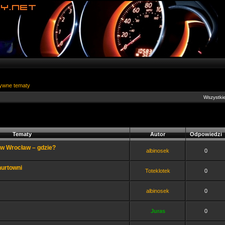
ywne tematy
Wszystkie
Tematy
Autor
Odpowiedzi
ów Wrocław – gdzie?
albinosek
0
hurtowni
Toteklotek
0
albinosek
0
Juras
0