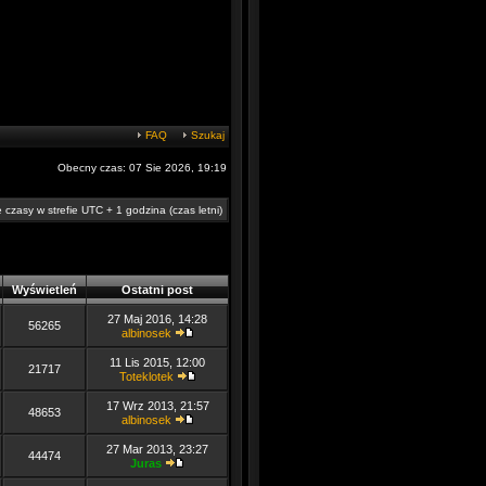
FAQ
Szukaj
Obecny czas: 07 Sie 2026, 19:19
 czasy w strefie UTC + 1 godzina (czas letni)
Wyświetleń
Ostatni post
27 Maj 2016, 14:28
56265
albinosek
11 Lis 2015, 12:00
21717
Toteklotek
17 Wrz 2013, 21:57
48653
albinosek
27 Mar 2013, 23:27
44474
Juras