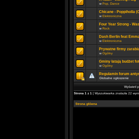
w
Pop, Dance
Chicane - Poppiholla (O
w
Elektroniczna
Four Year Strong - Wa
w
Rock
Dash Berlin feat Emma 
w
Elektroniczna
Prywatne firmy zarabi
w
Ogólny
Gminy łatają budżet f
w
Ogólny
Regulamin forum antyr
Globalne ogłoszenie
Wyświetl p
Strona
1
z
1
[ Wyszukiwarka znalazła 22 wynik
Strona główna