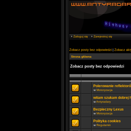
Zaloguj się
Zarejestruj się
Zobacz posty bez odpowiedzi
|
Zobacz akt
Strona główna
Zobacz posty bez odpowiedzi
Polerowanie reflektor
w
Motoryzacja
witam szukam dobrej 
w
Antyradary
Bezpieczny Lexus
w
Motoryzacja
Polityka cookies
w
Regulamin