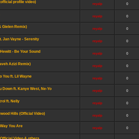
fficial profile video)
reyalp
0
s
reyalp
0
& Gielen Remix)
reyalp
0
. Jan Vayne - Serenity
reyalp
0
ewitt - Be Your Sound
reyalp
0
aveh Azizi Remix)
reyalp
0
o You ft. Lil Wayne
reyalp
0
ou Down ft. Kanye West, Ne-Yo
reyalp
0
ol ft. Nelly
reyalp
0
ood Hills (Official Video)
reyalp
0
 Way You Are
reyalp
0
Official Video & others