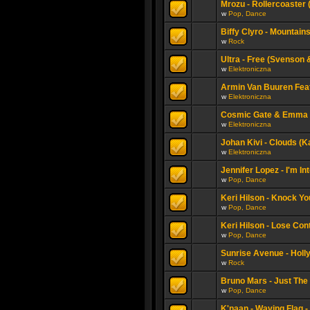
Mrozu - Rollercoaster (o
w
Pop, Dance
Biffy Clyro - Mountain
w
Rock
Ultra - Free (Svenson 
w
Elektroniczna
Armin Van Buuren Feat
w
Elektroniczna
Cosmic Gate & Emma H
w
Elektroniczna
Johan Kivi - Clouds (K
w
Elektroniczna
Jennifer Lopez - I'm Int
w
Pop, Dance
Keri Hilson - Knock Y
w
Pop, Dance
Keri Hilson - Lose Contr
w
Pop, Dance
Sunrise Avenue - Hollyw
w
Rock
Bruno Mars - Just The
w
Pop, Dance
K'naan - Waving Flag - 