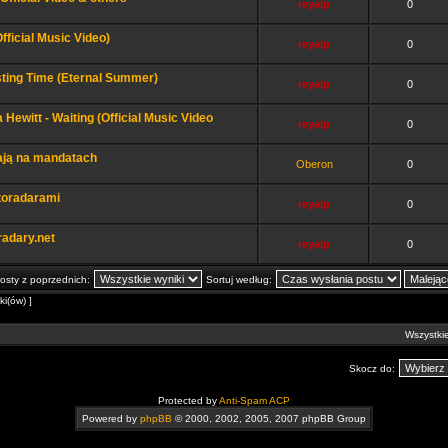
reyalp
0
fficial Music Video)
reyalp
0
sting Time (Eternal Summer)
reyalp
0
Hewitt - Waiting (Official Music Video
reyalp
0
ają na mandatach
Oberon
0
otoradarami
reyalp
0
adary.net
reyalp
0
osty z poprzednich:
Sortuj według:
i(ów) ]
Wszystkie
Skocz do:
Protected by
Anti-Spam ACP
Powered by
phpBB
© 2000, 2002, 2005, 2007 phpBB Group