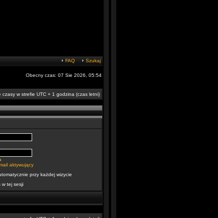
FAQ
Szukaj
Obecny czas: 07 Sie 2026, 05:54
 czasy w strefie UTC + 1 godzina (czas letni)
a
mail aktywujący
utomatycznie przy każdej wizycie
 w tej sesji