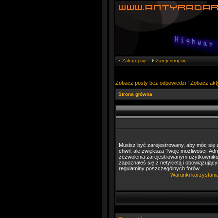
Zaloguj się
Zarejestruj się
Zobacz posty bez odpowiedzi
|
Zobacz akt
Strona główna
Musisz być zarejestrowany, aby móc się z
chwil, ale zwiększa Twoje możliwości. A
zezwolenia zarejestrowanym użytkownikom.
zapoznałeś się z netykietą i obowiązujący
regulaminy poszczególnych forów.
Warunki korzystani