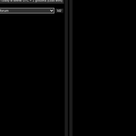
 czasy w strefie UTC + 1 godzina (czas letni)