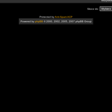
Wszystkie
Skocz do:
Protected by
Anti-Spam ACP
Powered by
phpBB
© 2000, 2002, 2005, 2007 phpBB Group