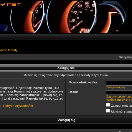
ywne tematy
Wszystkie
Zaloguj się
Musisz się zalogować aby odpowiadać na tematy w tym forum.
Nazwa użytkownika:
Zarejestruj się
alogować. Rejestracja zajmuje tylko kilka
dministrator Forum może przyznać dodatkowe
Hasło:
 Zanim się zarejestrujesz, upewnij się, że
Zapomniałem hasł
mi tutaj zasadami. Pamiętaj także, by czytać
Wyślij ponownie e-
a
|
Polityka prywatności
Zaloguj mnie a
Ukryj mój status