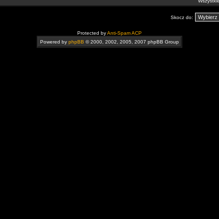
Wszystkie
Skocz do:
Protected by
Anti-Spam ACP
Powered by
phpBB
© 2000, 2002, 2005, 2007 phpBB Group