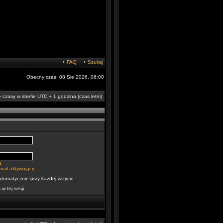
FAQ
Szukaj
Obecny czas: 08 Sie 2026, 06:00
 czasy w strefie UTC + 1 godzina (czas letni)
a
mail aktywujący
utomatycznie przy każdej wizycie
 w tej sesji