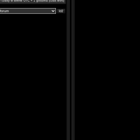
 czasy w strefie UTC + 1 godzina (czas letni)