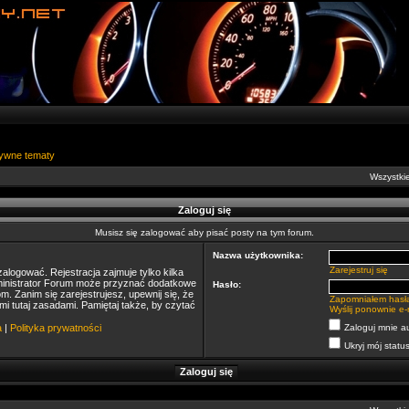
ywne tematy
Wszystkie
Zaloguj się
Musisz się zalogować aby pisać posty na tym forum.
Nazwa użytkownika:
Zarejestruj się
alogować. Rejestracja zajmuje tylko kilka
dministrator Forum może przyznać dodatkowe
Hasło:
 Zanim się zarejestrujesz, upewnij się, że
Zapomniałem hasł
mi tutaj zasadami. Pamiętaj także, by czytać
Wyślij ponownie e-
a
|
Polityka prywatności
Zaloguj mnie a
Ukryj mój status