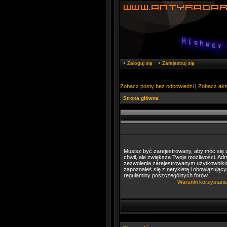
Zaloguj się
Zarejestruj się
Zobacz posty bez odpowiedzi
|
Zobacz akt
Strona główna
Musisz być zarejestrowany, aby móc się z
chwil, ale zwiększa Twoje możliwości. A
zezwolenia zarejestrowanym użytkownikom.
zapoznałeś się z netykietą i obowiązujący
regulaminy poszczególnych forów.
Warunki korzystani