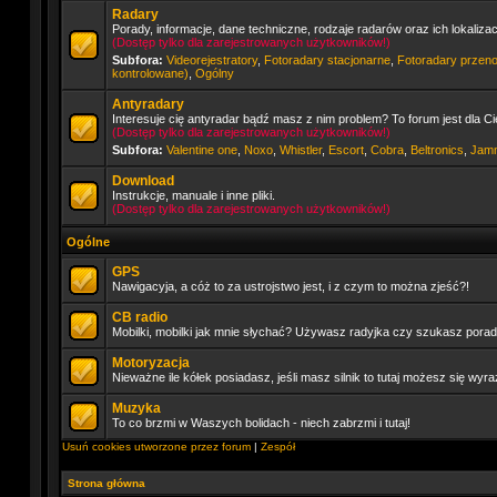
Radary
Porady, informacje, dane techniczne, rodzaje radarów oraz ich lokaliza
(Dostęp tylko dla zarejestrowanych użytkowników!)
Subfora:
Videorejestratory
,
Fotoradary stacjonarne
,
Fotoradary przen
kontrolowane)
,
Ogólny
Antyradary
Interesuje cię antyradar bądź masz z nim problem? To forum jest dla Ci
(Dostęp tylko dla zarejestrowanych użytkowników!)
Subfora:
Valentine one
,
Noxo
,
Whistler
,
Escort
,
Cobra
,
Beltronics
,
Jam
Download
Instrukcje, manuale i inne pliki.
(Dostęp tylko dla zarejestrowanych użytkowników!)
Ogólne
GPS
Nawigacyja, a cóż to za ustrojstwo jest, i z czym to można zjeść?!
CB radio
Mobilki, mobilki jak mnie słychać? Używasz radyjka czy szukasz porady
Motoryzacja
Nieważne ile kółek posiadasz, jeśli masz silnik to tutaj możesz się wyra
Muzyka
To co brzmi w Waszych bolidach - niech zabrzmi i tutaj!
Usuń cookies utworzone przez forum
|
Zespół
Strona główna