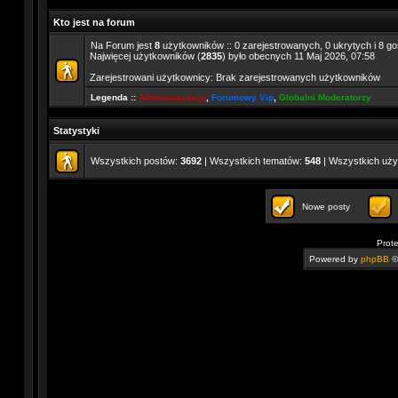
Kto jest na forum
Na Forum jest
8
użytkowników :: 0 zarejestrowanych, 0 ukrytych i 8 go
Najwięcej użytkowników (
2835
) było obecnych 11 Maj 2026, 07:58
Zarejestrowani użytkownicy: Brak zarejestrowanych użytkowników
Legenda ::
Administratorzy
,
Forumowy Vip
,
Globalni Moderatorzy
Statystyki
Wszystkich postów:
3692
| Wszystkich tematów:
548
| Wszystkich uż
Nowe posty
Prot
Powered by
phpBB
©